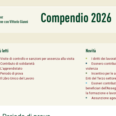
Compendio 2026
naz
one con Vittorio Giannì
ù letti
Novità
Visite di controllo e sanzioni per assenza alla visita
I diritti dei lavora
Contributo di solidarietà
Esonero contribut
L'apprendistato
violenza
Periodo di prova
Incentivo per le 
Il Libro Unico del Lavoro
Enti del Terzo settor
Esoneri contribut
beneficiari dell’Asse
la formazione e lavor
Assunzione agevo