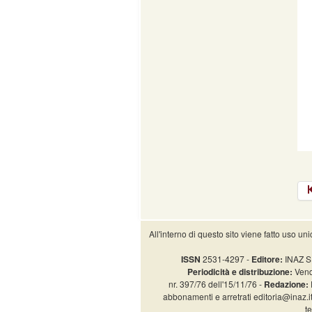
All'interno di questo sito viene fatto uso un
ISSN
2531-4297 -
Editore:
INAZ SR
Periodicità e distribuzione:
Vend
nr. 397/76 dell'15/11/76 -
Redazione:
abbonamenti e arretrati editoria@inaz.i
t