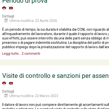
Periodo di prova
Dettagli
Ultima modifica: 23 Aprile 2026
È un periodo di tempo, la cui durata è stabilita dai CCNL con riguardo al
all'inquadramento del lavoratore, durante il quale il rapporto di lavor
suoi effetti, può essere interrotto da una delle parti senza obbligo di m
preavviso o di pagare indennità sostitutiva. La disciplina del patto di p
pubblico impiego dopo la privatizzazione del rapporto di lavoro dall'a
Leggi tutto...
2 commenti
Visite di controllo e sanzioni per assenz
Dettagli
Ultima modifica: 22 Marzo 2023
Il datore di lavoro non può compiere direttamente gli accertamenti sul