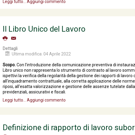
Leggi tutto...
Aggiungi commento
Il Libro Unico del Lavoro
Dettagli
Ultima modifica: 04 Aprile 2022
Scopo.
Con l'introduzione della comunicazione preventiva di instaurazio
Libro unico non rappresenta lo strumento di contrasto al lavoro somm
ispettivi la verifica della regolarità della gestione dei rapporti di lavor
all'inquadramento contrattuale, alla corretta applicazione delle norme i
riposi, all'esatta valorizzazione e gestione delle assenze tutelate dalla l
previdenziali, assicurativi e fiscali.
Leggi tutto...
Aggiungi commento
Definizione di rapporto di lavoro subo