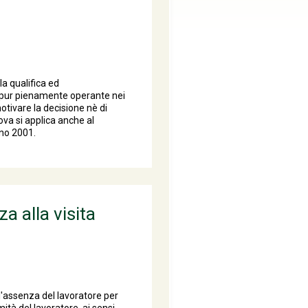
la qualifica ed
o, pur pienamente operante nei
otivare la decisione nè di
rova si applica anche al
nno 2001.
a alla visita
l'assenza del lavoratore per