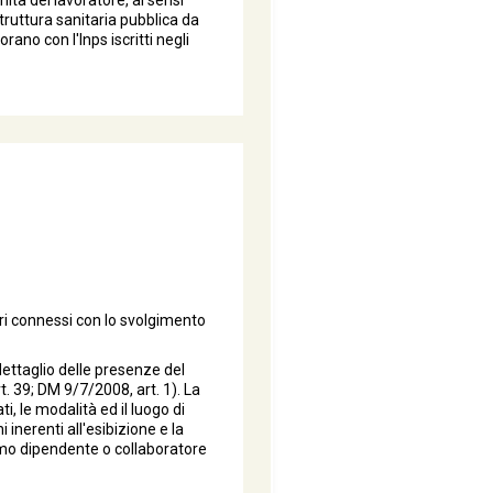
mità del lavoratore, ai sensi
 struttura sanitaria pubblica da
rano con l'Inps iscritti negli
bri connessi con lo svolgimento
 dettaglio delle presenze del
t. 39; DM 9/7/2008, art. 1). La
i, le modalità ed il luogo di
i inerenti all'esibizione e la
imo dipendente o collaboratore