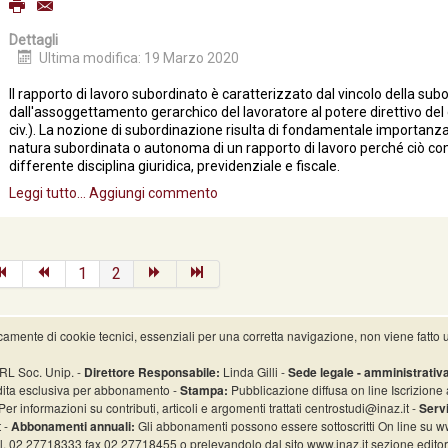
Dettagli
Ultima modifica: 19 Marzo 2020
Il rapporto di lavoro subordinato è caratterizzato dal vincolo della subo
dall'assoggettamento gerarchico del lavoratore al potere direttivo del 
civ.). La nozione di subordinazione risulta di fondamentale importanz
natura subordinata o autonoma di un rapporto di lavoro perché ciò co
differente disciplina giuridica, previdenziale e fiscale.
Leggi tutto...
Aggiungi commento
1
2
icamente di cookie tecnici, essenziali per una corretta navigazione, non viene fatto u
L Soc. Unip. -
Direttore Responsabile:
Linda Gilli -
Sede legale - amministrativa
ita esclusiva per abbonamento -
Stampa:
Pubblicazione diffusa on line Iscrizione 
Per informazioni su contributi, articoli e argomenti trattati centrostudi@inaz.it -
Serv
t -
Abbonamenti annuali:
Gli abbonamenti possono essere sottoscritti On line su w
el. 02 27718333 fax 02 27718455 o prelevandolo dal sito www.inaz.it sezione editor