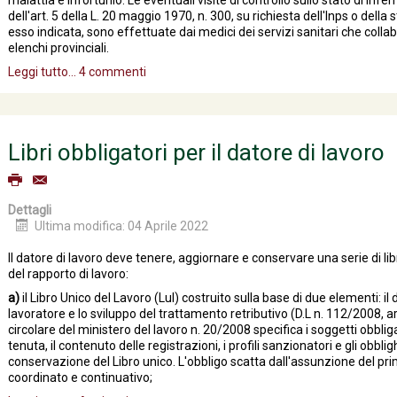
malattia e infortunio. Le eventuali visite di controllo sullo stato di infer
dell'art. 5 della L. 20 maggio 1970, n. 300, su richiesta dell'Inps o della
esso indicata, sono effettuate dai medici dei servizi sanitari che collabo
elenchi provinciali.
Leggi tutto...
4 commenti
Libri obbligatori per il datore di lavoro
Dettagli
Ultima modifica: 04 Aprile 2022
Il datore di lavoro deve tenere, aggiornare e conservare una serie di li
del rapporto di lavoro:
a)
il Libro Unico del Lavoro (Lul) costruito sulla base di due elementi: il
lavoratore e lo sviluppo del trattamento retributivo (D.L n. 112/2008, ar
circolare del ministero del lavoro n. 20/2008 specifica i soggetti obbligat
tenuta, il contenuto delle registrazioni, i profili sanzionatori e gli obbligh
conservazione del Libro unico. L'obbligo scatta dall'assunzione del pr
coordinato e continuativo;